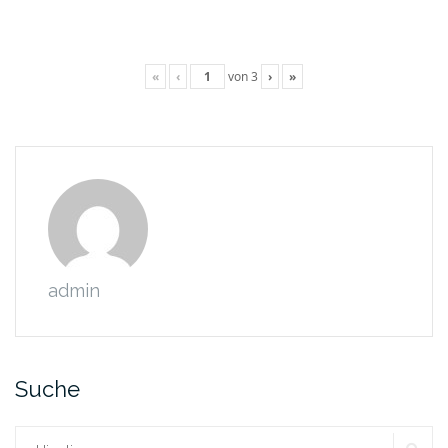
«
‹
von
3
›
»
admin
Suche