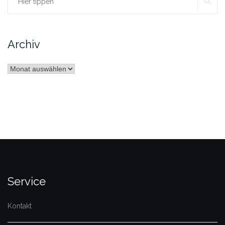
SU
Suchen
nach:
Archiv
Archiv
Service
Kontakt